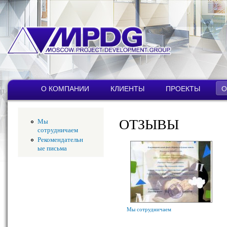
Пер
ос
со
MPDG
Строительная
компания
Главное меню
О КОМПАНИИ
КЛИЕНТЫ
ПРОЕКТЫ
О
ОТЗЫВЫ
Мы
сотрудничаем
Рекомендательн
ые письма
Мы сотрудничаем