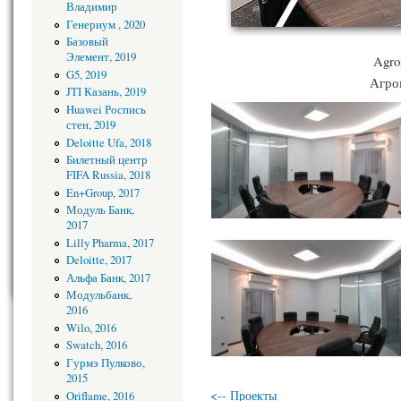
Владимир
Генериум , 2020
Базовый
Элемент, 2019
Agro
G5, 2019
Агро
JTI Казань, 2019
Huawei Роспись
стен, 2019
Deloitte Ufa, 2018
Билетный центр
FIFA Russia, 2018
En+Group, 2017
Модуль Банк,
2017
Lilly Pharma, 2017
Deloitte, 2017
Альфа Банк, 2017
Модульбанк,
2016
Wilo, 2016
Swatch, 2016
Гурмэ Пулково,
2015
<-- Проекты
Oriflame, 2016