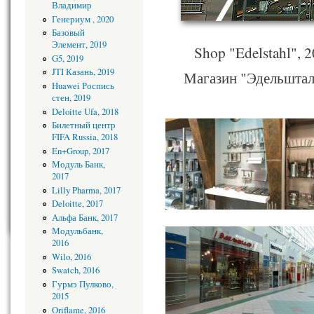
Владимир
Генериум , 2020
Базовый
Элемент, 2019
Shop "Edelstahl", 
G5, 2019
JTI Казань, 2019
Магазин "Эдельшталь
Huawei Роспись
стен, 2019
Deloitte Ufa, 2018
Билетный центр
FIFA Russia, 2018
En+Group, 2017
Модуль Банк,
2017
Lilly Pharma, 2017
Deloitte, 2017
Альфа Банк, 2017
Модульбанк,
2016
Wilo, 2016
Swatch, 2016
Гурмэ Пулково,
2015
Oriflame, 2016