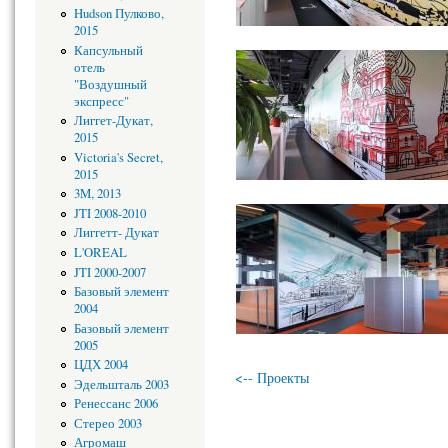
Hudson Пулково,
2015
Капсульный
отель
"Воздушный
экспресс"
Лиггет-Дукат,
2015
Victoria's Secret,
2015
3M, 2013
JTI 2008-2010
Лиггетт- Дукат
L'OREAL
JTI 2000-2007
Базовый элемент
2004
Базовый элемент
2005
ЦДХ 2004
<-- Проекты
Эдельшталь 2003
Ренессанс 2006
Стерео 2003
Агромаш