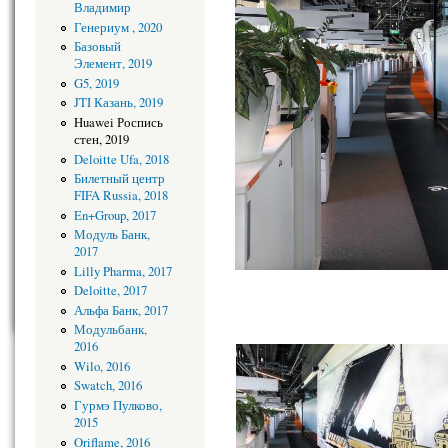
Владимир
Генериум , 2020
Базовый
Элемент, 2019
G5, 2019
JTI Казань, 2019
Huawei Роспись
стен, 2019
Deloitte Ufa, 2018
Билетный центр
FIFA Russia, 2018
En+Group, 2017
Модуль Банк,
2017
Lilly Pharma, 2017
Deloitte, 2017
Альфа Банк, 2017
Модульбанк,
2016
Wilo, 2016
Swatch, 2016
Гурмэ Пулково,
2015
Oriflame, 2016