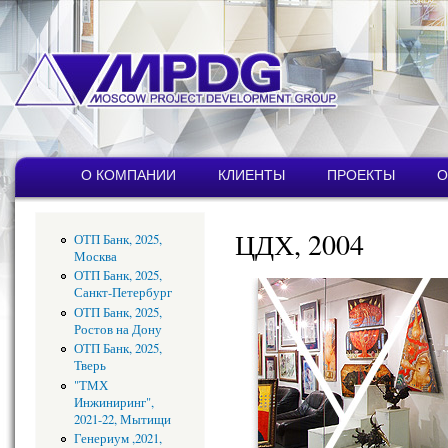
Пер
ос
со
MPDG
Строительная
компания
Главное меню
О КОМПАНИИ
КЛИЕНТЫ
ПРОЕКТЫ
О
ЦДХ, 2004
ОТП Банк, 2025,
Москва
ОТП Банк, 2025,
Санкт-Петербург
ОТП Банк, 2025,
Ростов на Дону
ОТП Банк, 2025,
Тверь
"ТМХ
Инжиниринг",
2021-22, Мытищи
Генериум ,2021,