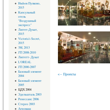
Hudson Пулково,
2015
Капсульный
отель
"Воздушный
экспресс"
Лиггет-Дукат,
2015
Victoria's Secret,
2015
3M, 2013
JTI 2008-2010
Лиггетт- Дукат
L'OREAL
JTI 2000-2007
Базовый элемент
<-- Проекты
2004
Базовый элемент
2005
ЦДХ 2004
Эдельшталь 2003
Ренессанс 2006
Стерео 2003
Агромаш