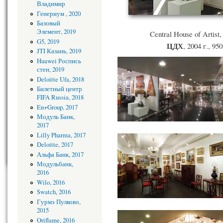
Владимир
Генериум , 2020
Базовый
Элемент, 2019
Central House of Artist
G5, 2019
ЦДХ
, 2004 г., 95
JTI Казань, 2019
Huawei Роспись
стен, 2019
Deloitte Ufa, 2018
Билетный центр
FIFA Russia, 2018
En+Group, 2017
Модуль Банк,
2017
Lilly Pharma, 2017
Deloitte, 2017
Альфа Банк, 2017
Модульбанк,
2016
Wilo, 2016
Swatch, 2016
Гурмэ Пулково,
2015
Oriflame, 2016